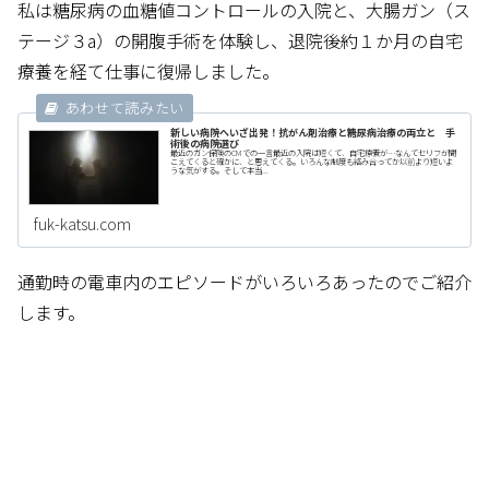
私は糖尿病の血糖値コントロールの入院と、大腸ガン（ス
テージ３a）の開腹手術を体験し、退院後約１か月の自宅
療養を経て仕事に復帰しました。
新しい病院へいざ出発！抗がん剤治療と糖尿病治療の両立と 手
術後の病院選び
最近のガン保険のCMでの一言最近の入院は短くて、自宅療養が…なんてセリフが聞
こえてくると確かに、と思えてくる。いろんな制度も絡み合ってか以前より短いよ
うな気がする。そして本当...
fuk-katsu.com
通勤時の電車内のエピソードがいろいろあったのでご紹介
します。