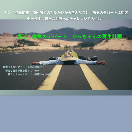
ガン 心筋梗塞 糖尿病とのたたかいから学んだこと 病気のデパートは閉店
セール中。新たな世界へのチャレンジで大忙し！