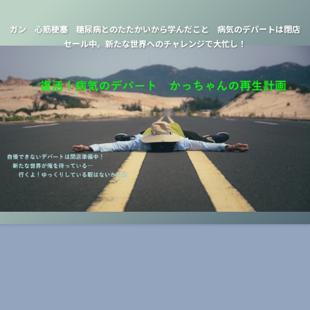
ガン 心筋梗塞 糖尿病とのたたかいから学んだこと 病気のデパートは閉店
セール中。新たな世界へのチャレンジで大忙し！