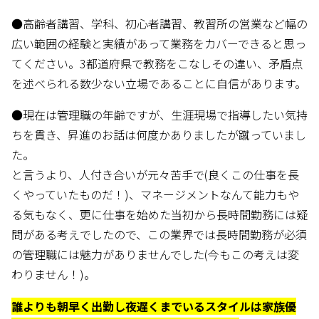
●高齢者講習、学科、初心者講習、教習所の営業など幅の
広い範囲の経験と実績があって業務をカバーできると思っ
てください。3都道府県で教務をこなしその違い、矛盾点
を述べられる数少ない立場であることに自信があります。
●現在は管理職の年齢ですが、生涯現場で指導したい気持
ちを貫き、昇進のお話は何度かありましたが蹴っていまし
た。
と言うより、人付き合いが元々苦手で(良くこの仕事を長
くやっていたものだ！)、マネージメントなんて能力もや
る気もなく、更に仕事を始めた当初から長時間勤務には疑
問がある考えでしたので、この業界では長時間勤務が必須
の管理職には魅力がありませんでした(今もこの考えは変
わりません！)。
誰よりも朝早く出勤し夜遅くまでいるスタイルは家族優