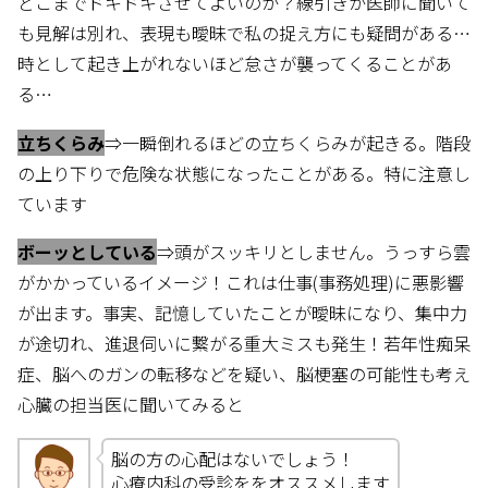
どこまでドキドキさせてよいのか？線引きが医師に聞いて
も見解は別れ、表現も曖昧で私の捉え方にも疑問がある…
時として起き上がれないほど怠さが襲ってくることがあ
る…
立ちくらみ
⇒一瞬倒れるほどの立ちくらみが起きる。階段
の上り下りで危険な状態になったことがある。特に注意し
ています
ボーッとしている
⇒頭がスッキリとしません。うっすら雲
がかかっているイメージ！これは仕事(事務処理)に悪影響
が出ます。事実、記憶していたことが曖昧になり、集中力
が途切れ、進退伺いに繋がる重大ミスも発生！若年性痴呆
症、脳へのガンの転移などを疑い、脳梗塞の可能性も考え
心臓の担当医に聞いてみると
脳の方の心配はないでしょう！
心療内科の受診ををオススメします