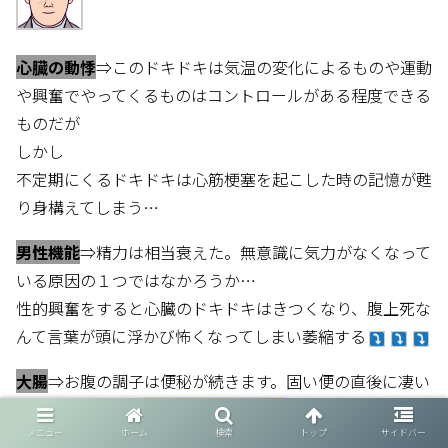
心臓の動悸
⇒このドキドキは気温の変化によるものや運動
や興奮でやってくるものはコントロールがある程度できる
ものだが
しかし
不定期にくるドキドキは心筋梗塞を起こした時の記憶が甦
り身構えてしまう…
男性機能
⇒精力は相当衰えた。無意識に気力がなくなって
いる原因の１つではなかろうか…
性的興奮をすると心臓のドキドキはきつくなり、腹上死な
んて言葉が頭に浮かび怖くなってしまい萎縮する
大腸
⇒お腹の調子は便秘が続きます。固い便の直後に凄い
下痢になったり、
便意はとても変則的
で夜中、朝方、仕事
中も時折あります。睡眠不足や仕事内容にも影響が出ま
メニュー
ホーム
検索
トップ
サイドバー