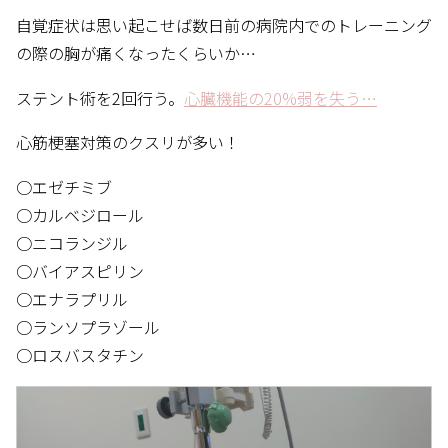
自覚症状は思い起こせば数日前の病院内でのトレーニング
の際の胸が痛くなったくらいか…
ステント術を2回行う。
心臓機能の20%弱を失う…
心筋梗塞対策のクスリが多い！
○エゼチミブ
○カルベジロール
○ニコランジル
○バイアスピリン
○エナラプリル
○ランソプラゾール
○ロスバスタチン