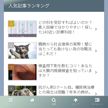
人気記事ランキング
どの科を受診すればよいのか？
素人目線で分かりやすい！探し
た140近い診療科目！
闘病から社会復帰の実際！壁に
当たっても負けない為の攻略法
はこれだ！
検査用下剤を飲むコツ！あなた
は大腸内視鏡検査を知っていま
すか？
抗がん剤3クール目。糖尿病治療
との両立は困難？年末の病状。
メニュー
ホーム
検索
トップ
サイドバー