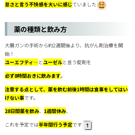
怠さと言う不快感を大いに感じ
ていました
薬の種類と飲み方
大腸ガンの手術から約2週間後より、抗がん剤治療を開
始！
ユーエフティ―
と
ユーゼル
と言う錠剤を
必ず8時間おきに飲みます
。
注意する点として、薬を飲む前後1時間は食事をしてはい
けない事
です。
28日間薬を飲み
、
1週間休み
、
これを予定では
半年間行う予定
です