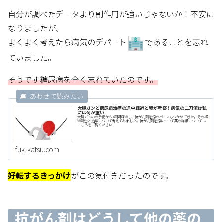
自分が調べたデータより副作用が強いじゃないか！不安に
なりましたが、
よくよく考えたら病気のデパート
であることを忘れ
ていました。
そうです糖尿病を全く忘れていたのです。
大腸ガンと糖尿病治療の途中経過と我が考察！病気の二刀流は私
には荷が重い
大腸ガンのの手術から3週間経過し、抗がん剤治療のペースもつかめてきた。その経
過報告と治療について考えてみました。抗がん剤治療について薬の詳細については
こちらをご覧ください...
fuk-katsu.com
好転するきっかけ
がこの気付きだったのです。
抗がん剤はどうして他の薬の