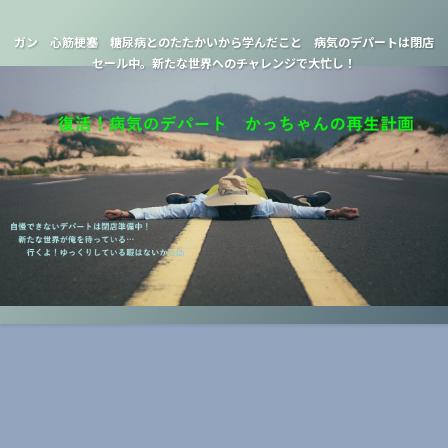
ガン 心筋梗塞 糖尿病とのたたかいから学んだこと 病気のデパートは閉店
セール中。新たな世界へのチャレンジで大忙し！