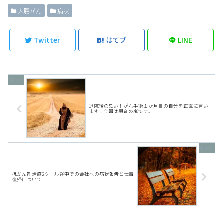
大腸がん
病状
Twitter
はてブ
LINE
退院後の思い！がん手術１か月目の自分を正直に言い
ます！今回は弱音の嵐です。
抗がん剤治療2クール途中での会社への病状報告と仕事
復帰について