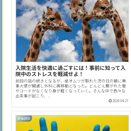
入院生活を快適に過ごすには！事前に知って入
院中のストレスを軽減せよ！
前回の話の続きとなるが、紙オムツが取れた次の日の朝に無
事大便が開通し外科に再移動となった。どんどん繋がれた管
やコードがなくなり身が軽くなっていく。そんな中で色々な
出来事が起こり、...
2020.04.27
時事問題