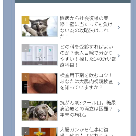
闘病から社会復帰の実
際！壁に当たっても負け
ない為の攻略法はこれ
だ！
どの科を受診すればよい
のか？素人目線で分かり
やすい！探した140近い診
療科目！
検査用下剤を飲むコツ！
あなたは大腸内視鏡検査
を知っていますか？
抗がん剤3クール目。糖尿
病治療との両立は困難？
年末の病状。
大腸ガンから仕事に復
帰！他の人はどれくらい