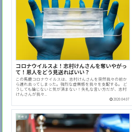
コロナウイルスよ！志村けんさんを奪いやがっ
て！恩人をどう見送ればいい？
この馬鹿コロナウイルスは、志村けんさんを突然我々の前か
ら連れ去ってしまった。強烈な虚無感を我々を支配する。 ど
うしても論じないと気が済まない！失礼な言い方だが、志村
けんさんが我々...
2020.04.07
思考法