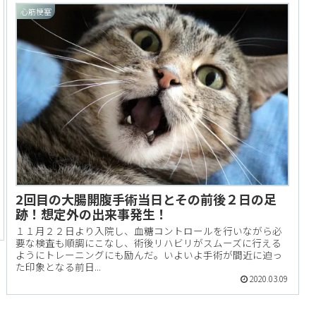
心筋梗塞
2回目の大腸開腹手術当日とその前後２日の足
跡！想定外の出来事発生！
１１月２２日より入院し、血糖コントロールを行いながら必
要な検査も順調にこなし、術後リハビリがスムーズに行える
ようにトレーニングにも励んだ。いよいよ手術が間近に迫っ
た印象となる前日...
2020.03.09