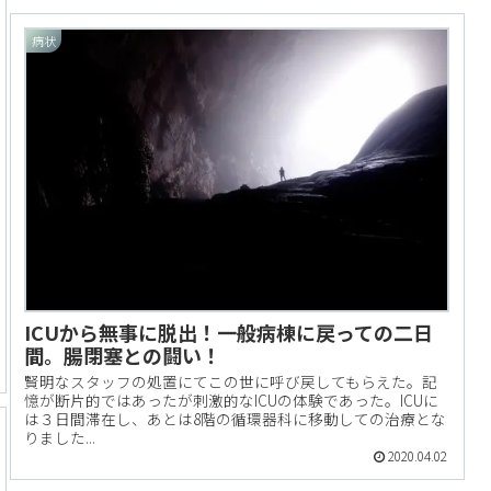
病状
ICUから無事に脱出！一般病棟に戻っての二日
間。腸閉塞との闘い！
賢明なスタッフの処置にてこの世に呼び戻してもらえた。記
憶が断片的ではあったが刺激的なICUの体験であった。ICUに
は３日間滞在し、あとは8階の循環器科に移動しての治療とな
りました...
2020.04.02