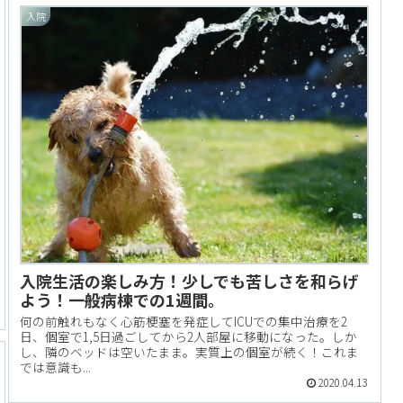
入院
入院生活の楽しみ方！少しでも苦しさを和らげ
よう！一般病棟での1週間。
何の前触れもなく心筋梗塞を発症してICUでの集中治療を2
日、個室で1,5日過ごしてから2人部屋に移動になった。しか
し、隣のベッドは空いたまま。実質上の個室が続く！これま
では意識も...
2020.04.13