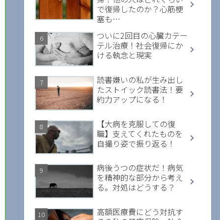
で復帰したのか？心筋梗
塞も…
ついに2回目の心臓カテー
テル治療！社会復帰にか
ける執念と現実
読書嫌いの私が生み出し
たストイック読書法！要
約力アップになる！
【大病を克服しての復
職】支えてくれたものを
自撮り姿で振り返る！
病後うつの症状だ！病気
を精神的な部分から考え
る。対処はどうする？
高額医療費にどう対抗す