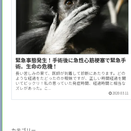
緊急事態発生！手術後に急性心筋梗塞で緊急手
術。生命の危機！
長い苦しみの果て、医師が到着して診断にあたります。どの
ような経過をたどったのか曖昧ですが、正しい時間経過を聞
いてビックリ！私の思っていた発症時間、経過時間と相当な
ズレがあった。こ...
2020.03.11
カテゴリー