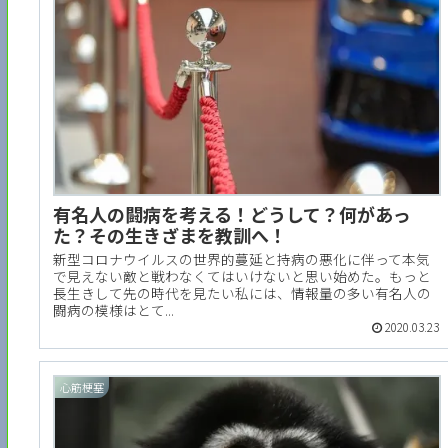
有名人の闘病を考える！どうして？何があっ
た？その生きざまを教訓へ！
新型コロナウイルスの世界的蔓延と持病の悪化に伴って本気
で見えない敵と戦わなくてはいけないと思い始めた。もっと
長生きして先の時代を見たい私には、情報量の多い有名人の
闘病の模様はとて...
2020.03.23
心筋梗塞