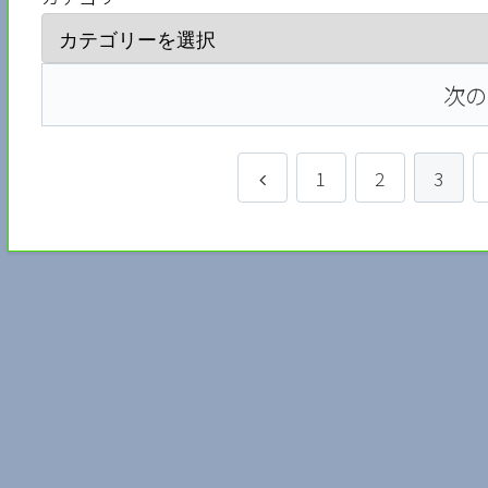
次の
1
2
3