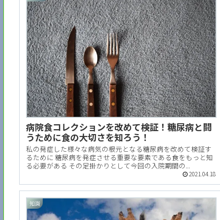
病院食コレクションを改めて検証！糖尿病と闘
うために食の大切さを知ろう！
私の発症した様々な病気の根元となる糖尿病を改めて検証す
るために 糖尿病を発症させる重要な要素である食をもっと知
る必要がある その足掛かりとして今回の入院期間の...
2021.04.18
知識