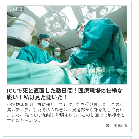
心筋梗塞
ICUで死と直面した数日間！医療現場の壮絶な
戦い！私は見た聞いた！
心筋梗塞を明け方に発症して速攻手術を受けました。この心
臓カテーテル手術で私の場合は右鼠径部から針を刺して行い
ました。 私のいい加減な説明よりも、この動画で心筋梗塞と
手術の方法につ...
2020.03.16